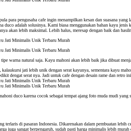
ula para pengusaha cafe ingin menampilkan kesan dan suasana yang lai
na duco adalah solusinya. Kami biasa menggunakan bahan kayu jenis k
innya akan lebih maksimal. Lebih halus, meresap dengan baik dan hasil
ipe warna natural saja. Kayu mahoni akan lebih baik jika dibuat menja
i, kalaukursi jati lebih unik dengan serat kayunya, sementara kayu mah
ikit dengat serat nya. Jadi untuk cafe dengan desain rame dan retro in
ahoni duco karena cocok sebagai tempat ajang foto muda mudi yang se
ng terlaris di pasaran Indonesia. Dikarenakan dalam pembuatan lebih ce
arga juga sangat berpengaruh, sudah pasti harga minimalis lebih mura