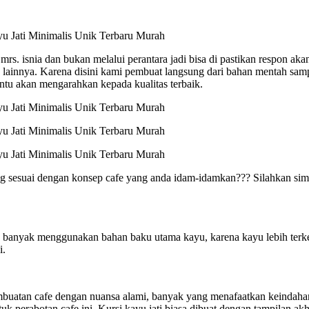
rs. isnia dan bukan melalui perantara jadi bisa di pastikan respon aka
 lainnya. Karena disini kami pembuat langsung dari bahan mentah samp
entu akan mengarahkan kepada kualitas terbaik.
ng sesuai dengan konsep cafe yang anda idam-idamkan??? Silahkan sim
ng banyak menggunakan bahan baku utama kayu, karena kayu lebih ter
i.
mbuatan cafe dengan nuansa alami, banyak yang menafaatkan keindahan 
k perabotan cafe ini. Kursi kayu jati biasa dibuat dengan tampilan akh