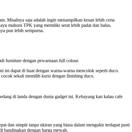
n. Misalnya saja adalah ingin menampilkan kesan lebih ceria
ayu mahoni TPK yang memiliki serat lebih padat dan halus.
nya pun lebih sempurna.
di furniture dengan pewarnaan full colour.
oni ini dapat di buat dengan warna-warna mencolok seperti duco.
i cocok sekali memilih kursi dengan finishing duco.
dang di landa dengan dunia gadget ini. Kebayang kan kalau cafe
pat dan simple tanpa ukiran yang biasa dalam mengukir terdapat pasti
h di bandingkan dengan harga mewah.