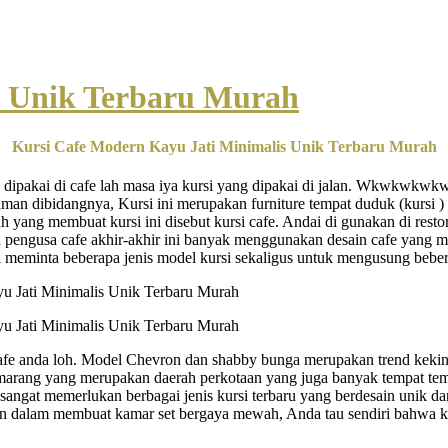
s Unik Terbaru Murah
Kursi Cafe Modern Kayu Jati Minimalis Unik Terbaru Murah
g dipakai di cafe lah masa iya kursi yang dipakai di jalan. Wkwkwkwk
an dibidangnya, Kursi ini merupakan furniture tempat duduk (kursi ) u
h yang membuat kursi ini disebut kursi cafe. Andai di gunakan di resto
ain pengusa cafe akhir-akhir ini banyak menggunakan desain cafe yang m
i meminta beberapa jenis model kursi sekaligus untuk mengusung bebera
fe anda loh. Model Chevron dan shabby bunga merupakan trend kekinia
arang yang merupakan daerah perkotaan yang juga banyak tempat tempa
sangat memerlukan berbagai jenis kursi terbaru yang berdesain unik da
dalam membuat kamar set bergaya mewah, Anda tau sendiri bahwa kehid