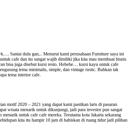
wk…. Santai dulu gan,.. Menurut kami perusahaan Furniture saya ini
ntuk cafe dan itu sangat wajib dimiliki jika kita mau membuat bisnis
ran bisa juga disebut kursi resto. Hehehe… kursi kayu untuk cafe
engusung tema minimalis, simple, dan vintage rustic. Bahkan tak
pa tema interior cafe.
n motif 2020 – 2021 yang dapat kami pastikan laris di pasaran.
t wisata menarik untuk dikunjungi, jadi para investor pun sangat
n menarik untuk cafe cafe mereka. Terutama kota Jakarta sekarang
upan kita itu hampir 10 jam di habiskan di ruang tidur jadi pilihan