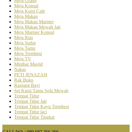
Meja Granit
Meja Konsul
Meja Kursi Cafe
Meja Makan
Meja Makan Marmer
Meja Makan Mewah Jati
Meja Marmer Konsul
Meja Rias
Meja Sudut
Meja Tamu
Meja Trembesi
Meja TV
Mimbar Masjid
Nakas
PETI JENAZAH
Rak Buku
Ranjang Bayi
Set Kursi Tamu Sofa Mewah
Tempat Tidur
Tempat Tidur Jati
Tempat Tidur Kayu Trembesi
Tempat Tidur laci
Tempat Tidur Tingkat
CALL/WA : 089 687 366 366