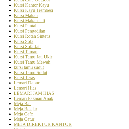
Kursi Kantor Kayu
Kursi Kayu Trembesi
Kursi Makan
Kursi Makan Jati
Kursi Pantai
Kursi Pengadilan
Kursi Rotan Sintetis
Kursi Sofa
Kursi Sofa Jati
Kursi Taman
Kursi Tamu Jati Ukir
Kursi Tamu Mewah
kursi tamu sudut
Kursi Tamu Sudut
Kursi Teras
Lemari Dapur
Lemari Hias
LEMARI JAM HIAS
Lemari Pakaian Anak
Meja Bar
Meja Belajar
Meja Cafe
Meja Catur
MEJA DIREKTUR KANTOR