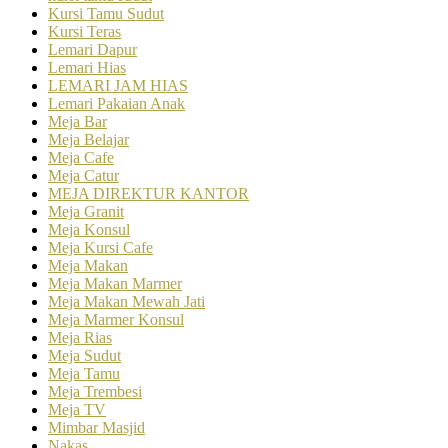
Kursi Tamu Sudut
Kursi Teras
Lemari Dapur
Lemari Hias
LEMARI JAM HIAS
Lemari Pakaian Anak
Meja Bar
Meja Belajar
Meja Cafe
Meja Catur
MEJA DIREKTUR KANTOR
Meja Granit
Meja Konsul
Meja Kursi Cafe
Meja Makan
Meja Makan Marmer
Meja Makan Mewah Jati
Meja Marmer Konsul
Meja Rias
Meja Sudut
Meja Tamu
Meja Trembesi
Meja TV
Mimbar Masjid
Nakas