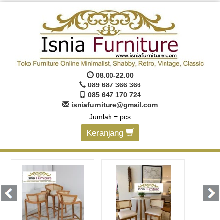
08.00-22.00
089 687 366 366
085 647 170 724
isniafurniture@gmail.com
Jumlah =
pcs
Keranjang