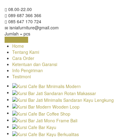
08.00-22.00
089 687 366 366
085 647 170 724
isniafurniture@gmail.com
Jumlah =
pcs
Keranjang
Home
Tentang Kami
Cara Order
Ketentuan dan Garansi
Info Pengiriman
Testimoni