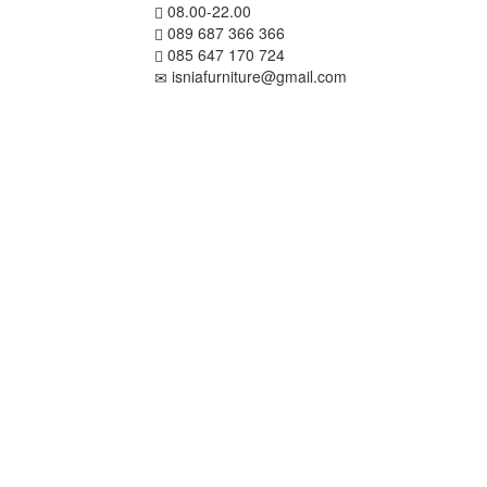
08.00-22.00
089 687 366 366
085 647 170 724
isniafurniture@gmail.com