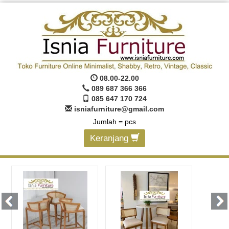
08.00-22.00
089 687 366 366
085 647 170 724
isniafurniture@gmail.com
Jumlah =
pcs
Keranjang