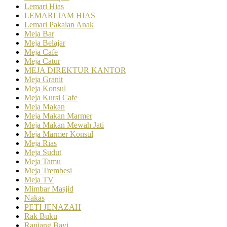
Lemari Hias
LEMARI JAM HIAS
Lemari Pakaian Anak
Meja Bar
Meja Belajar
Meja Cafe
Meja Catur
MEJA DIREKTUR KANTOR
Meja Granit
Meja Konsul
Meja Kursi Cafe
Meja Makan
Meja Makan Marmer
Meja Makan Mewah Jati
Meja Marmer Konsul
Meja Rias
Meja Sudut
Meja Tamu
Meja Trembesi
Meja TV
Mimbar Masjid
Nakas
PETI JENAZAH
Rak Buku
Ranjang Bayi