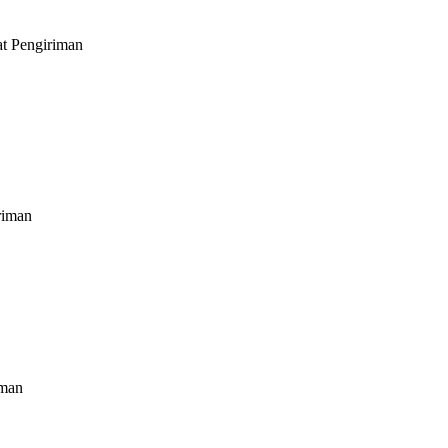
at Pengiriman
riman
iman