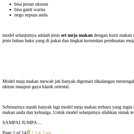
bisa pesan ukuran
bisa ganti warna
nego sepuas anda
model selanjutnya adalah jenis
set meja makan
dengan kursi makan mo
jenis bahan baku yang di pakai dan tingkat kerumitan pembuatan mej
Model meja makan mewah jati banyak digemari dikalangan menenga
ukiran maupun gaya klasik oriental.
Sebenarnya masih banyak lagi model meja makan terbaru yang ingin 
makan anda dan keluarga. Untuk model selanjutnya silahkan simak te
SAMPAI JUMPA…
Page 1 of 14:
1
2
3
4
Last