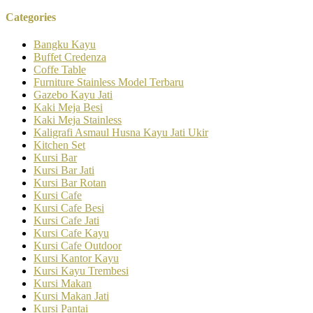
Categories
Bangku Kayu
Buffet Credenza
Coffe Table
Furniture Stainless Model Terbaru
Gazebo Kayu Jati
Kaki Meja Besi
Kaki Meja Stainless
Kaligrafi Asmaul Husna Kayu Jati Ukir
Kitchen Set
Kursi Bar
Kursi Bar Jati
Kursi Bar Rotan
Kursi Cafe
Kursi Cafe Besi
Kursi Cafe Jati
Kursi Cafe Kayu
Kursi Cafe Outdoor
Kursi Kantor Kayu
Kursi Kayu Trembesi
Kursi Makan
Kursi Makan Jati
Kursi Pantai