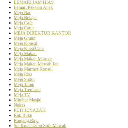
LEMARI JAM HIAS
Lemari Pakaian Anak
Meja Bar
Meja Belajar
Meja Cafe
Meja Catur
MEJA DIREKTUR KANTOR
Meja Granit
Meja Konsul
Meja Kursi Cafe
Meja Makan
Meja Makan Marmer
Meja Makan Mewah Jati
Meja Marmer Konsul
Meja Rias
Meja Sudut
Meja Tamu
Meja Trembesi
Meja TV
Mimbar Masjid
Nakas
PETI JENAZAH
Rak Buku
Ranjang Bayi
Set Kursi Tamu Sofa Mewah