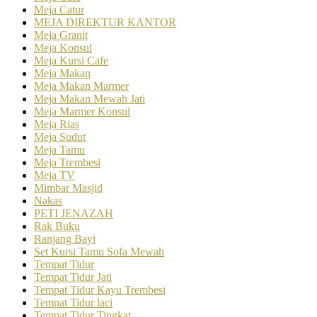
Meja Catur
MEJA DIREKTUR KANTOR
Meja Granit
Meja Konsul
Meja Kursi Cafe
Meja Makan
Meja Makan Marmer
Meja Makan Mewah Jati
Meja Marmer Konsul
Meja Rias
Meja Sudut
Meja Tamu
Meja Trembesi
Meja TV
Mimbar Masjid
Nakas
PETI JENAZAH
Rak Buku
Ranjang Bayi
Set Kursi Tamu Sofa Mewah
Tempat Tidur
Tempat Tidur Jati
Tempat Tidur Kayu Trembesi
Tempat Tidur laci
Tempat Tidur Tingkat