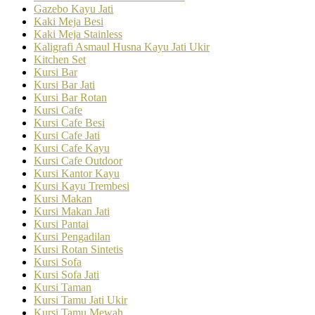
Gazebo Kayu Jati
Kaki Meja Besi
Kaki Meja Stainless
Kaligrafi Asmaul Husna Kayu Jati Ukir
Kitchen Set
Kursi Bar
Kursi Bar Jati
Kursi Bar Rotan
Kursi Cafe
Kursi Cafe Besi
Kursi Cafe Jati
Kursi Cafe Kayu
Kursi Cafe Outdoor
Kursi Kantor Kayu
Kursi Kayu Trembesi
Kursi Makan
Kursi Makan Jati
Kursi Pantai
Kursi Pengadilan
Kursi Rotan Sintetis
Kursi Sofa
Kursi Sofa Jati
Kursi Taman
Kursi Tamu Jati Ukir
Kursi Tamu Mewah