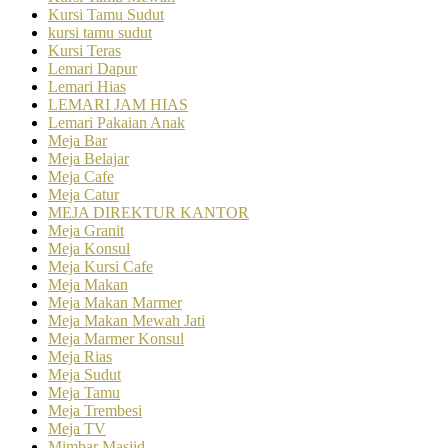
Kursi Tamu Sudut
kursi tamu sudut
Kursi Teras
Lemari Dapur
Lemari Hias
LEMARI JAM HIAS
Lemari Pakaian Anak
Meja Bar
Meja Belajar
Meja Cafe
Meja Catur
MEJA DIREKTUR KANTOR
Meja Granit
Meja Konsul
Meja Kursi Cafe
Meja Makan
Meja Makan Marmer
Meja Makan Mewah Jati
Meja Marmer Konsul
Meja Rias
Meja Sudut
Meja Tamu
Meja Trembesi
Meja TV
Mimbar Masjid