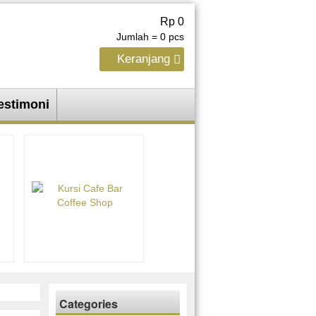
Rp 0
Jumlah =
0
pcs
Keranjang
estimoni
Categories