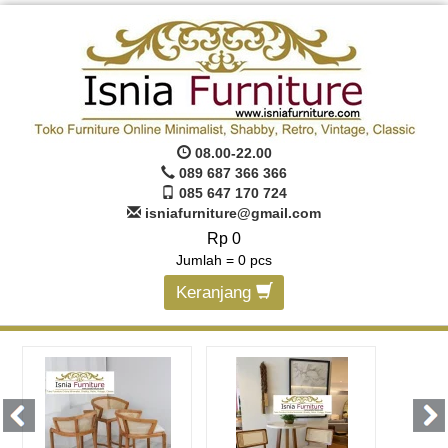
08.00-22.00
089 687 366 366
085 647 170 724
isniafurniture@gmail.com
Rp 0
Jumlah =
0
pcs
Keranjang