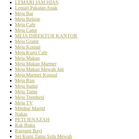
LEMARI JAM HIAS
Lemari Pakaian Anak
Meja Bar
Meja Belajar
Meja Cafe
Meja Catur
MEJA DIREKTUR KANTOR
Meja Granit
Meja Konsul
Meja Kursi Cafe
Meja Makan
Meja Makan Marmer
Meja Makan Mewah Jati
Meja Marmer Konsul
Meja Rias
Meja Sudut
Meja Tamu
Meja Trembesi
Meja TV
Mimbar Masjid
Nakas
PETI JENAZAH
Rak Buku
Ranjang Bayi
Set Kursi Tamu Sofa Mewah