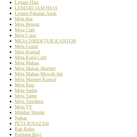
Lemari Hias
LEMARI JAM HIAS
Lemari Pakaian Anak
Meja Bar
Meja Belajar
Meja Cafe
Meja Catur
MEJA DIREKTUR KANTOR
Meja Granit
Meja Konsul
Meja Kursi Cafe
Meja Makan
Meja Makan Marmer
Meja Makan Mewah Jati
Meja Marmer Konsul
Meja Rias
Meja Sudut
Meja Tamu
Meja Trembesi
Meja TV
Mimbar Masjid
Nakas
PETI JENAZAH
Rak Buku
Ranjang Bayi