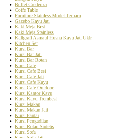
Buffet Credenza
Coffe Table
Furniture Stainless Model Terbaru
Gazebo Kayu Jati
Kaki Meja Besi
Kaki Meja Stainless
Kaligrafi Asmaul Husna Kayu Jati Ukir
Kitchen Set
Kursi Bar
Kursi Bar Jati
Kursi Bar Rotan
Kursi Cafe
Kursi Cafe Besi
Kursi Cafe Jati
Kursi Cafe Kayu
Kursi Cafe Outdoor
Kursi Kantor Kayu
Kursi Kayu Trembesi
Kursi Makan
Kursi Makan Jati
Kursi Pantai
Kursi Pengadilan
Kursi Rotan Sintetis
Kursi Sofa
Kursi Sofa Jati