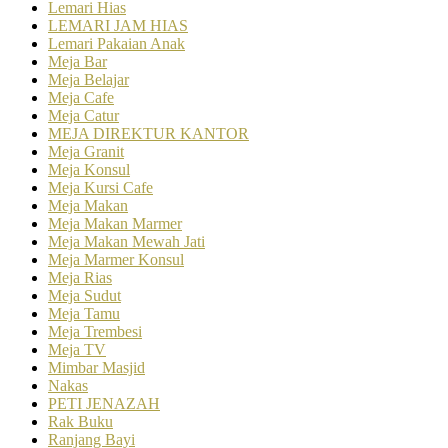
Lemari Hias
LEMARI JAM HIAS
Lemari Pakaian Anak
Meja Bar
Meja Belajar
Meja Cafe
Meja Catur
MEJA DIREKTUR KANTOR
Meja Granit
Meja Konsul
Meja Kursi Cafe
Meja Makan
Meja Makan Marmer
Meja Makan Mewah Jati
Meja Marmer Konsul
Meja Rias
Meja Sudut
Meja Tamu
Meja Trembesi
Meja TV
Mimbar Masjid
Nakas
PETI JENAZAH
Rak Buku
Ranjang Bayi