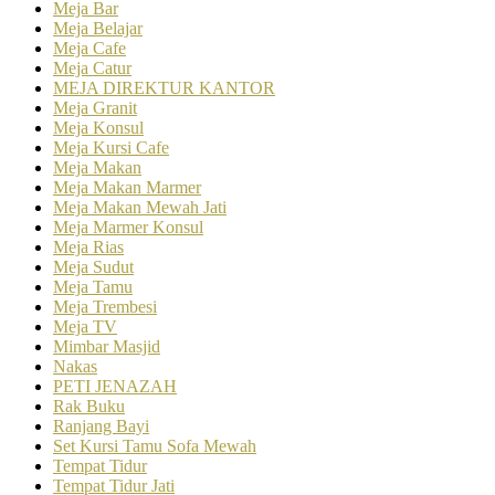
Meja Bar
Meja Belajar
Meja Cafe
Meja Catur
MEJA DIREKTUR KANTOR
Meja Granit
Meja Konsul
Meja Kursi Cafe
Meja Makan
Meja Makan Marmer
Meja Makan Mewah Jati
Meja Marmer Konsul
Meja Rias
Meja Sudut
Meja Tamu
Meja Trembesi
Meja TV
Mimbar Masjid
Nakas
PETI JENAZAH
Rak Buku
Ranjang Bayi
Set Kursi Tamu Sofa Mewah
Tempat Tidur
Tempat Tidur Jati