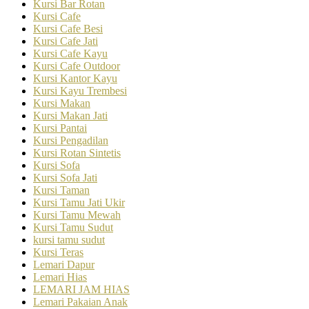
Kursi Bar Rotan
Kursi Cafe
Kursi Cafe Besi
Kursi Cafe Jati
Kursi Cafe Kayu
Kursi Cafe Outdoor
Kursi Kantor Kayu
Kursi Kayu Trembesi
Kursi Makan
Kursi Makan Jati
Kursi Pantai
Kursi Pengadilan
Kursi Rotan Sintetis
Kursi Sofa
Kursi Sofa Jati
Kursi Taman
Kursi Tamu Jati Ukir
Kursi Tamu Mewah
Kursi Tamu Sudut
kursi tamu sudut
Kursi Teras
Lemari Dapur
Lemari Hias
LEMARI JAM HIAS
Lemari Pakaian Anak