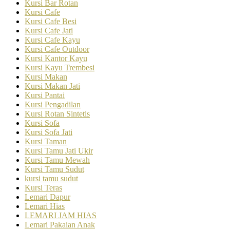
Kursi Bar Rotan
Kursi Cafe
Kursi Cafe Besi
Kursi Cafe Jati
Kursi Cafe Kayu
Kursi Cafe Outdoor
Kursi Kantor Kayu
Kursi Kayu Trembesi
Kursi Makan
Kursi Makan Jati
Kursi Pantai
Kursi Pengadilan
Kursi Rotan Sintetis
Kursi Sofa
Kursi Sofa Jati
Kursi Taman
Kursi Tamu Jati Ukir
Kursi Tamu Mewah
Kursi Tamu Sudut
kursi tamu sudut
Kursi Teras
Lemari Dapur
Lemari Hias
LEMARI JAM HIAS
Lemari Pakaian Anak