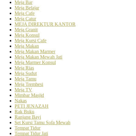
Meja Bar
Meja Belajar
Meja Cafe
Meja Catur
MEJA DIREKTUR KANTOR
Meja Granit
Meja Konsul
Meja Kursi Cafe
Meja Makan
Meja Makan Marmer
Meja Makan Mewah Jati
Meja Marmer Konsul
Meja Rias
Meja Sudut
Meja Tamu
Meja Trembesi
Meja TV
Mimbar Masjid
Nakas
PETI JENAZAH
Rak Buku
Ranjang Bayi
Set Kursi Tamu Sofa Mewah
Tempat Tidur
Tempat Tidur Jati