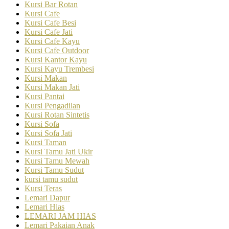
Kursi Bar Rotan
Kursi Cafe
Kursi Cafe Besi
Kursi Cafe Jati
Kursi Cafe Kayu
Kursi Cafe Outdoor
Kursi Kantor Kayu
Kursi Kayu Trembesi
Kursi Makan
Kursi Makan Jati
Kursi Pantai
Kursi Pengadilan
Kursi Rotan Sintetis
Kursi Sofa
Kursi Sofa Jati
Kursi Taman
Kursi Tamu Jati Ukir
Kursi Tamu Mewah
Kursi Tamu Sudut
kursi tamu sudut
Kursi Teras
Lemari Dapur
Lemari Hias
LEMARI JAM HIAS
Lemari Pakaian Anak