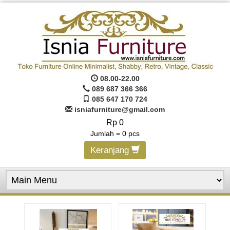
08.00-22.00
089 687 366 366
085 647 170 724
isniafurniture@gmail.com
Rp 0
Jumlah =
0
pcs
Keranjang