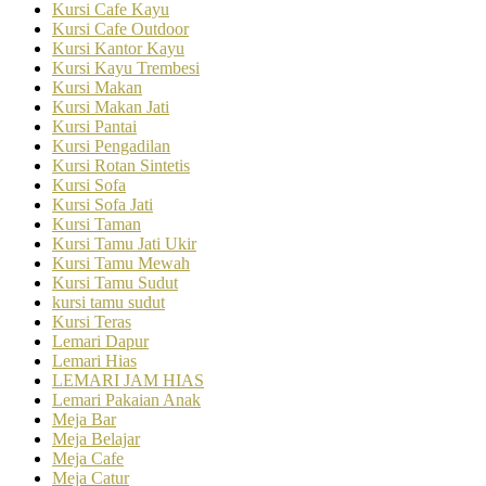
Kursi Cafe Kayu
Kursi Cafe Outdoor
Kursi Kantor Kayu
Kursi Kayu Trembesi
Kursi Makan
Kursi Makan Jati
Kursi Pantai
Kursi Pengadilan
Kursi Rotan Sintetis
Kursi Sofa
Kursi Sofa Jati
Kursi Taman
Kursi Tamu Jati Ukir
Kursi Tamu Mewah
Kursi Tamu Sudut
kursi tamu sudut
Kursi Teras
Lemari Dapur
Lemari Hias
LEMARI JAM HIAS
Lemari Pakaian Anak
Meja Bar
Meja Belajar
Meja Cafe
Meja Catur