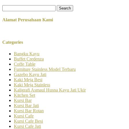
Search
for:
Alamat Perusahaan Kami
Categories
Bangku Kayu
Buffet Credenza
Coffe Table
Furniture Stainless Model Terbaru
Gazebo Kayu Jati
Kaki Meja Besi
Kaki Meja Stainless
Kaligrafi Asmaul Husna Kayu Jati Ukir
Kitchen Set
Kursi Bar
Kursi Bar Jati
Kursi Bar Rotan
Kursi Cafe
Kursi Cafe Besi
Kursi Cafe Jati