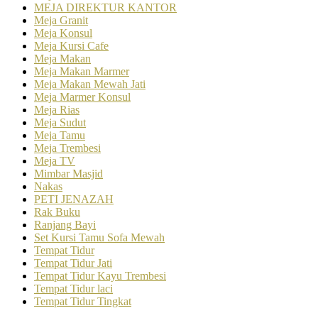
MEJA DIREKTUR KANTOR
Meja Granit
Meja Konsul
Meja Kursi Cafe
Meja Makan
Meja Makan Marmer
Meja Makan Mewah Jati
Meja Marmer Konsul
Meja Rias
Meja Sudut
Meja Tamu
Meja Trembesi
Meja TV
Mimbar Masjid
Nakas
PETI JENAZAH
Rak Buku
Ranjang Bayi
Set Kursi Tamu Sofa Mewah
Tempat Tidur
Tempat Tidur Jati
Tempat Tidur Kayu Trembesi
Tempat Tidur laci
Tempat Tidur Tingkat