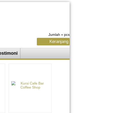
Jumlah =
pcs
Keranjang
estimoni