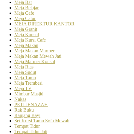
Meja Bar
Meja Belajar
Meja Cafe
Meja Catur
MEJA DIREKTUR KANTOR
Meja Granit
Meja Konsul
Meja Kursi Cafe
Meja Makan
Meja Makan Marmer
Meja Makan Mewah Jati
Meja Marmer Konsul
Meja Rias
Meja Sudut
Meja Tamu
Meja Trembesi
Meja TV
Mimbar Masjid
Nakas
PETI JENAZAH
Rak Buku
Ranjang Bayi
Set Kursi Tamu Sofa Mewah
Tempat Tidur
Tempat Tidur Jati