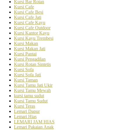
Kursi Bar Rotan
Kursi Cafe
Kursi Cafe Besi
Kursi Cafe Jati
Kursi Cafe Kayu
Kursi Cafe Outdoor
Kursi Kantor Kayu
Kursi Kayu Trembesi
Kursi Makan
Kursi Makan Jati
Kursi Pantai
Kursi Pengadilan
Kursi Rotan Sintetis
Kursi Sofa
Kursi Sofa Jati
Kursi Taman
Kursi Tamu Jati Ukir
Kursi Tamu Mewah
kursi tamu sudut
Kursi Tamu Sudut
Kursi Teras
Lemari Dapur
Lemari Hias
LEMARI JAM HIAS
Lemari Pakaian Anak