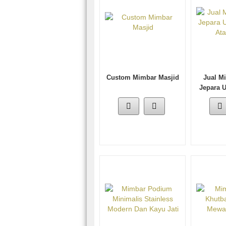
Custom Mimbar Masjid
Jual M
Jepara U
At