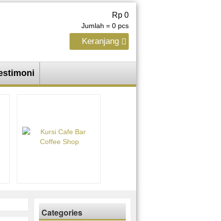
Rp 0
Jumlah =
0
pcs
Keranjang
estimoni
Categories