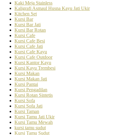
Kaki Meja Stainless
Kaligrafi Asmaul Husna Kayu Jati Ukir
Kitchen Set
Kursi Bar
Kursi Bar Jati
Kursi Bar Rotan
Kursi Cafe
Kursi Cafe Besi
Kursi Cafe Jati
Kursi Cafe Kayu
Kursi Cafe Outdoor
Kursi Kantor Kayu
Kursi Kayu Trembesi
Kursi Makan
Kursi Makan Jati
Kursi Pantai
Kursi Pengadilan
Kursi Rotan Sintetis
Kursi Sofa
Kursi Sofa Jati
Kursi Taman
Kursi Tamu Jati Ukir
Kursi Tamu Mewah
kursi tamu sudut
Kursi Tamu Sudut