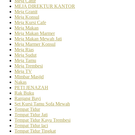
Meja Catur
MEJA DIREKTUR KANTOR
Meja Granit
Meja Konsul
Meja Kursi Cafe
Meja Makan
Meja Makan Marmer
Meja Makan Mewah Jati
Meja Marmer Konsul
Meja Rias
Meja Sudut
Meja Tamu
Meja Trembesi
Meja TV
Mimbar Masjid
Nakas
PETI JENAZAH
Rak Buku
Ranjang Bayi
Set Kursi Tamu Sofa Mewah
Tempat Tidur
Tempat Tidur Jati
Tempat Tidur Kayu Trembesi
Tempat Tidur laci
Tempat Tidur Tingkat