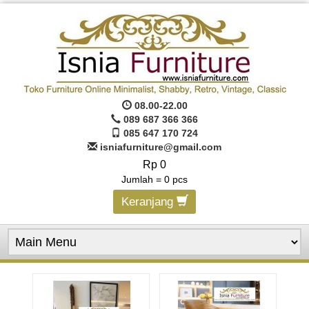
08.00-22.00
089 687 366 366
085 647 170 724
isniafurniture@gmail.com
Rp 0
Jumlah =
0
pcs
Keranjang