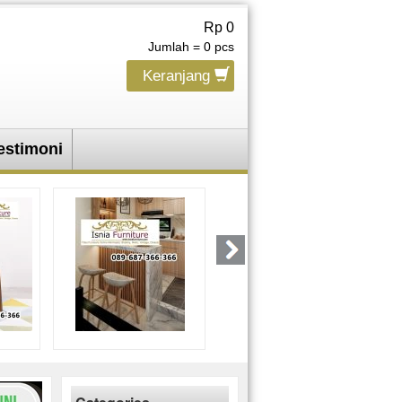
Rp 0
Jumlah =
0
pcs
Keranjang
estimoni