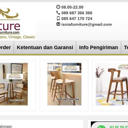
08.00-22.00
089 687 366 366
085 647 170 724
isniafurniture@gmail.com
Order
Ketentuan dan Garansi
Info Pengiriman
T
alongan