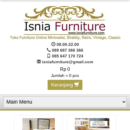
08.00-22.00
089 687 366 366
085 647 170 724
isniafurniture@gmail.com
Rp 0
Jumlah =
0
pcs
Keranjang