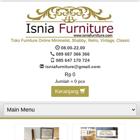
08.00-22.00
089 687 366 366
085 647 170 724
isniafurniture@gmail.com
Rp 0
Jumlah =
0
pcs
Keranjang