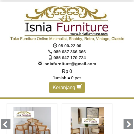
08.00-22.00
089 687 366 366
085 647 170 724
isniafurniture@gmail.com
Rp 0
Jumlah =
0
pcs
Keranjang