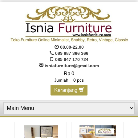
08.00-22.00
089 687 366 366
085 647 170 724
isniafurniture@gmail.com
Rp 0
Jumlah =
0
pcs
Keranjang