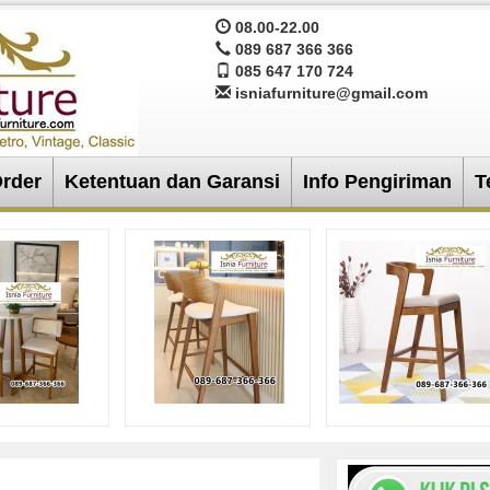
08.00-22.00
089 687 366 366
085 647 170 724
isniafurniture@gmail.com
Order
Ketentuan dan Garansi
Info Pengiriman
T