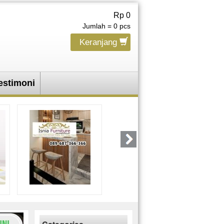
Rp 0
Jumlah =
0
pcs
Keranjang
estimoni