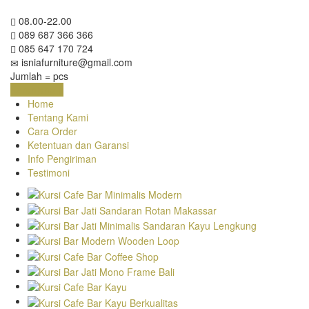
08.00-22.00
089 687 366 366
085 647 170 724
isniafurniture@gmail.com
Jumlah =
pcs
Keranjang
Home
Tentang Kami
Cara Order
Ketentuan dan Garansi
Info Pengiriman
Testimoni