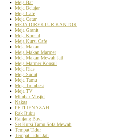
Meja Bar
Meja Belajar
Meja Cafe
Meja Catur
MEJA DIREKTUR KANTOR
Meja Granit
Meja Konsul
Meja Kursi Cafe
Meja Makan
Meja Makan Marmer
Meja Makan Mewah Jati
Meja Marmer Konsul
Meja Rias
Meja Sudut
Meja Tamu
Meja Trembesi
Meja TV
Mimbar Masjid
Nakas
PETI JENAZAH
Rak Buku
Ranjang Bayi
Set Kursi Tamu Sofa Mewah
Tempat Tidur
Tempat Tidur Jati