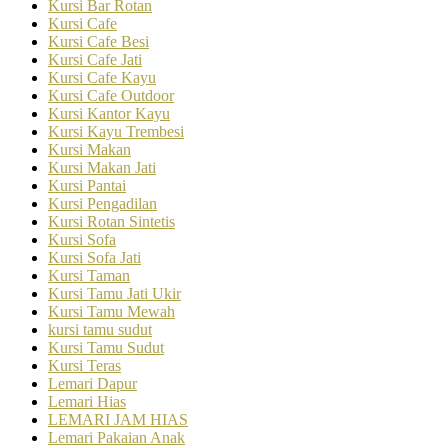
Kursi Bar Rotan
Kursi Cafe
Kursi Cafe Besi
Kursi Cafe Jati
Kursi Cafe Kayu
Kursi Cafe Outdoor
Kursi Kantor Kayu
Kursi Kayu Trembesi
Kursi Makan
Kursi Makan Jati
Kursi Pantai
Kursi Pengadilan
Kursi Rotan Sintetis
Kursi Sofa
Kursi Sofa Jati
Kursi Taman
Kursi Tamu Jati Ukir
Kursi Tamu Mewah
kursi tamu sudut
Kursi Tamu Sudut
Kursi Teras
Lemari Dapur
Lemari Hias
LEMARI JAM HIAS
Lemari Pakaian Anak