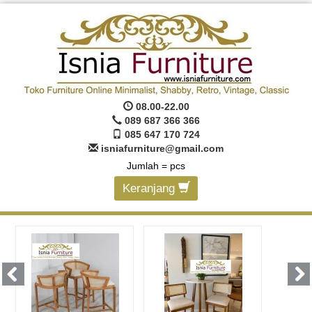
08.00-22.00
089 687 366 366
085 647 170 724
isniafurniture@gmail.com
Jumlah =
pcs
Keranjang