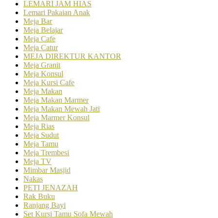
LEMARI JAM HIAS
Lemari Pakaian Anak
Meja Bar
Meja Belajar
Meja Cafe
Meja Catur
MEJA DIREKTUR KANTOR
Meja Granit
Meja Konsul
Meja Kursi Cafe
Meja Makan
Meja Makan Marmer
Meja Makan Mewah Jati
Meja Marmer Konsul
Meja Rias
Meja Sudut
Meja Tamu
Meja Trembesi
Meja TV
Mimbar Masjid
Nakas
PETI JENAZAH
Rak Buku
Ranjang Bayi
Set Kursi Tamu Sofa Mewah