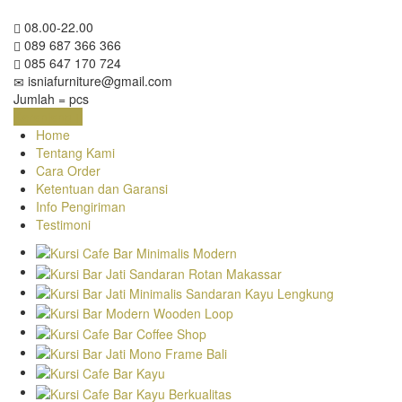
08.00-22.00
089 687 366 366
085 647 170 724
isniafurniture@gmail.com
Jumlah =
pcs
Keranjang
Home
Tentang Kami
Cara Order
Ketentuan dan Garansi
Info Pengiriman
Testimoni