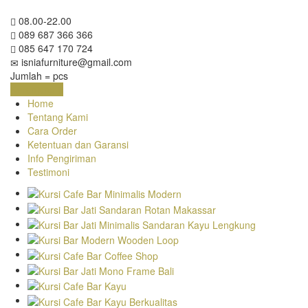
08.00-22.00
089 687 366 366
085 647 170 724
isniafurniture@gmail.com
Jumlah =
pcs
Keranjang
Home
Tentang Kami
Cara Order
Ketentuan dan Garansi
Info Pengiriman
Testimoni