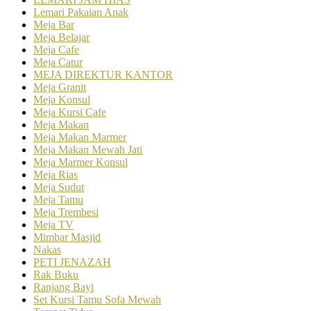
Lemari Pakaian Anak
Meja Bar
Meja Belajar
Meja Cafe
Meja Catur
MEJA DIREKTUR KANTOR
Meja Granit
Meja Konsul
Meja Kursi Cafe
Meja Makan
Meja Makan Marmer
Meja Makan Mewah Jati
Meja Marmer Konsul
Meja Rias
Meja Sudut
Meja Tamu
Meja Trembesi
Meja TV
Mimbar Masjid
Nakas
PETI JENAZAH
Rak Buku
Ranjang Bayi
Set Kursi Tamu Sofa Mewah