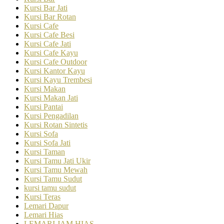
Kursi Bar Jati
Kursi Bar Rotan
Kursi Cafe
Kursi Cafe Besi
Kursi Cafe Jati
Kursi Cafe Kayu
Kursi Cafe Outdoor
Kursi Kantor Kayu
Kursi Kayu Trembesi
Kursi Makan
Kursi Makan Jati
Kursi Pantai
Kursi Pengadilan
Kursi Rotan Sintetis
Kursi Sofa
Kursi Sofa Jati
Kursi Taman
Kursi Tamu Jati Ukir
Kursi Tamu Mewah
Kursi Tamu Sudut
kursi tamu sudut
Kursi Teras
Lemari Dapur
Lemari Hias
LEMARI JAM HIAS