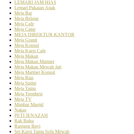
LEMARI JAM HIAS
Lemari Pakaian Anak
Meja Bar
Meja Belajar
Meja Cafe
Meja Catur
MEJA DIREKTUR KANTOR
Meja Granit
Meja Konsul
Meja Kursi Cafe
Meja Makan
Meja Makan Marmer
Meja Makan Mewah Jati
Meja Marmer Konsul
Meja Rias
Meja Sudut
Meja Tamu
Meja Trembesi
Meja TV
Mimbar Masjid
Nakas
PETI JENAZAH
Rak Buku
Ranjang Bayi
Set Kursi Tamu Sofa Mewah