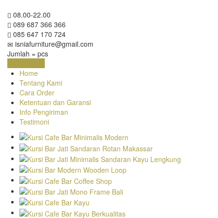
08.00-22.00
089 687 366 366
085 647 170 724
isniafurniture@gmail.com
Jumlah =
pcs
Keranjang
Home
Tentang Kami
Cara Order
Ketentuan dan Garansi
Info Pengiriman
Testimoni