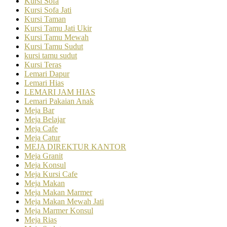
Kursi Sofa
Kursi Sofa Jati
Kursi Taman
Kursi Tamu Jati Ukir
Kursi Tamu Mewah
Kursi Tamu Sudut
kursi tamu sudut
Kursi Teras
Lemari Dapur
Lemari Hias
LEMARI JAM HIAS
Lemari Pakaian Anak
Meja Bar
Meja Belajar
Meja Cafe
Meja Catur
MEJA DIREKTUR KANTOR
Meja Granit
Meja Konsul
Meja Kursi Cafe
Meja Makan
Meja Makan Marmer
Meja Makan Mewah Jati
Meja Marmer Konsul
Meja Rias