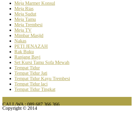
Meja Marmer Konsul
Meja Rias
Meja Sudut
Meja Tamu
Meja Trembesi
Meja TV
Mimbar Masjid
Nakas
PETI JENAZAH
Rak Buku
Ranjang Bayi
Set Kursi Tamu Sofa Mewah
Tempat Tidur
Tempat Tidur Jati
Tempat Tidur Kayu Trembesi
Tempat Tidur laci
Tempat Tidur Tingkat
CALL/WA : 089 687 366 366
Copyright © 2014
FURNITURE BAR & CAFE MINIMALIS MODERN
TERLENGKAP | HARGA MURAH BAHAN KAYU JATI
CALL/WA : 089 687 366 366
CALL/WA : 089 687 366 366