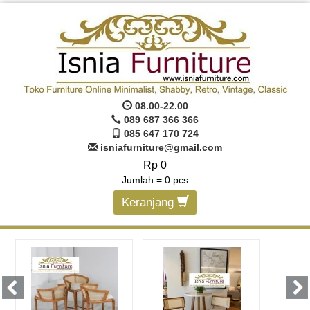
08.00-22.00
089 687 366 366
085 647 170 724
isniafurniture@gmail.com
Rp 0
Jumlah =
0
pcs
Keranjang