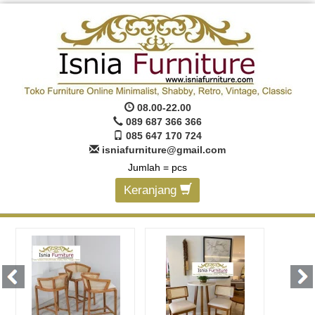
08.00-22.00
089 687 366 366
085 647 170 724
isniafurniture@gmail.com
Jumlah =
pcs
Keranjang