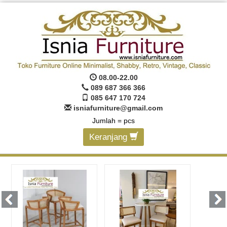
08.00-22.00
089 687 366 366
085 647 170 724
isniafurniture@gmail.com
Jumlah =
pcs
Keranjang